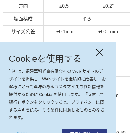
方向
±0.5°
±0.2°
端面構成
平ら
サイズ公差
±0.1mm
±0.01mm
表面欠陥
10-5
10-5
Cookieを使用する
平らさ
λ/8
λ/10
平行度
20"
10"
当社は、福建華科光電有限会社の Web サイトのデ
ザインを提供し、Web サイトを継続的に改善し、お
直角度
15'
5'
客様にとって興味のあるカスタマイズされた情報を
提供するために Cookie を使用します。 「同意して
固有の損失
Less than 0.1%/cm at 1064nm
続行」ボタンをクリックすると、プライバシーに関
する声明を読み、その条件に同意したものとみなさ
コーティング：
れます。
• DBAR、Nd:YAG レーザー
•
低反射、1064nm で R<0.2%、532nm で R<0.5%