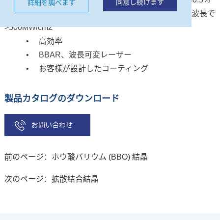
同意し続けます
詳細を調べます
•
高い損傷閾値、1064nm と 532nm の両方の波長で
>500MW/cm2
•
高効率
•
BBAR、波長可変レーザー
•
お客様が設計したコーティング
製品カタログのダウンロード
お問い合わせ
前のページ：ホウ酸バリウム (BBO) 結晶
次のページ：拡散結合結晶