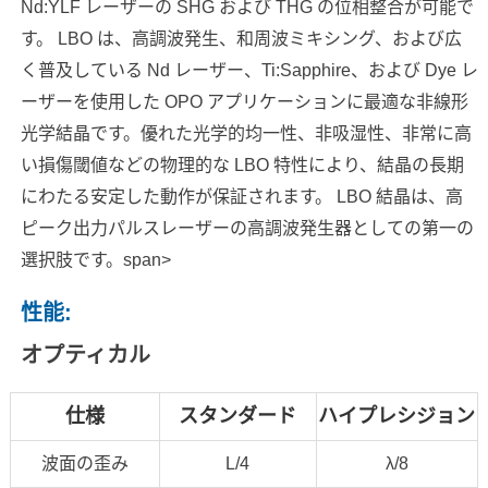
Nd:YLF レーザーの SHG および THG の位相整合が可能で
す。 LBO は、高調波発生、和周波ミキシング、および広
く普及している Nd レーザー、Ti:Sapphire、および Dye レ
ーザーを使用した OPO アプリケーションに最適な非線形
光学結晶です。優れた光学的均一性、非吸湿性、非常に高
い損傷閾値などの物理的な LBO 特性により、結晶の長期
にわたる安定した動作が保証されます。 LBO 結晶は、高
ピーク出力パルスレーザーの高調波発生器としての第一の
選択肢です。span>
性能:
オプティカル
仕様
スタンダード
ハイプレシジョン
波面の歪み
L/4
λ/8