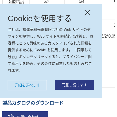
面型精度
λ/2
λ/4
λ
*
@633nm
Cookieを使用する
表面欠陥
60/40
20/10
1
当社は、福建華科光電有限会社の Web サイトのデ
5/2*0.4;L1*0.060
5/2*0.1;L1*0.020
5/2*0.05
*
ザインを提供し、Web サイトを継続的に改善し、お
(S/D)
客様にとって興味のあるカスタマイズされた情報を
(MIL-PRF-
提供するために Cookie を使用します。 「同意して
続行」ボタンをクリックすると、プライバシーに関
13830B)
する声明を読み、その条件に同意したものとみなさ
れます。
(ISO101110)
*
お客様の仕様によります。
同意し続けます
詳細を調べます
製品カタログのダウンロード
お問い合わせ