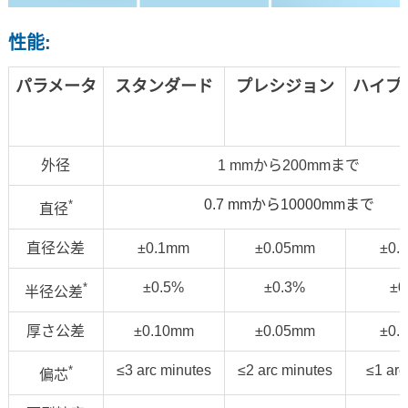
性能:
パラメータ
スタンダード
プレシジョン
ハイプ
外径
1 mmから200mmまで
0.7 mmから10000mmまで
*
直径
直径公差
±0.1mm
±0.05mm
±0.
±0.5%
±0.3%
±0
*
半径公差
厚さ公差
±0.10mm
±0.05mm
±0.
≤3 arc minutes
≤2 arc minutes
≤1 arc
*
偏芯